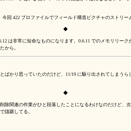
ので、今回 422 プロファイルでフィールド構造ピクチャのスト
◆
.12 は非常に短命なものになります。0.6.11 でのメモリ
したから。
かり思っていたのだけど、11/19 に駆り出されてしまうらし
◆
3 で、422 -> 444 補間削除関連の作業がひと段落したことになるわ
で躊躇してる。