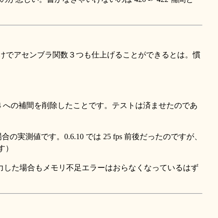
１日だけでアセンブラ関数３つも仕上げることができるとは。慣
> YUV 444 への補間を削除したことです。テストは済ませたのであ
合の実測値です。0.6.10 では 25 fps 前後だったのですが、
です）
入力した場合もメモリ不足エラーはおらなくなっているはず