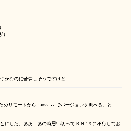
）
ぎ）
つかむのに苦労しそうですけど。
モートから named -v でバージョンを調べる。と、
した。ああ、あの時思い切って BIND 9 に移行してお