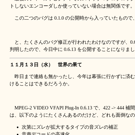
トしないエンコーダしか使っていない場合は無関係です。
この二つのバグは 0.1.0 の公開時から入っていたも
と、たくさんのバグ修正が行われたわけなのですが、0.6
判明したので、今日中に 0.6.13 を公開することになりま
１１月１３日（水） 世界の果て
昨日まで連絡も無かったし、今年は幕張に行かずに済むとば
けることはできるだろうか。
MPEG-2 VIDEO VFAPI Plug-In 0.6.1
は、以下のようにたくさんあるのだけど、どれも面倒なの
次第にズレが拡大するタイプの音ズレの補正
音声デコードの高速化