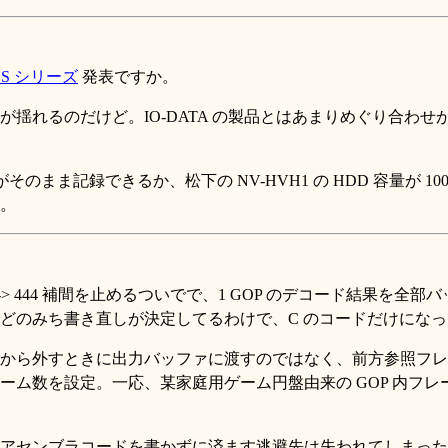
T S シリーズ
発表ですか。
に心が揺れるのだけど。IO-DATA の製品とはあまりめぐり合
モードの TS がそのまま記録できるか、松下の NV-HVH1 の HDD 
。
-> 444 補間を止めるついでで、1 GOP のデコード結果を
どのみち書き直しが決定してるわけで、C のコードだけにな
から外すときに出力バッファに渡すのではなく、前方参照フレ
ム数を設定。一応、某家庭用ゲーム円盤由来の GOP 内フレー
ンブラコードを書かずに済ます逃避先は失われてしまったのが悲し