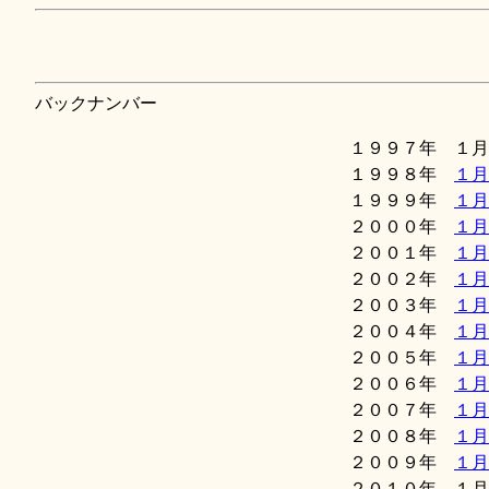
バックナンバー
１９９７年 １
１９９８年
１月
１９９９年
１月
２０００年
１月
２００１年
１月
２００２年
１月
２００３年
１月
２００４年
１月
２００５年
１月
２００６年
１月
２００７年
１月
２００８年
１月
２００９年
１月
２０１０年 １