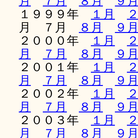
月
７月
８月
９
１９９９年
１月
月 ７月
８月
９
２０００年
１月
月
７月
８月
９
２００１年
１月
月
７月
８月
９
２００２年
１月
月
７月
８月
９
２００３年
１月
月
７月
８月
９