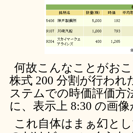
何故こんなことがおこっ
株式 200 分割が行
ステムでの時価評価方
に、表示上 8:30 の
これ自体はまぁ幻とし