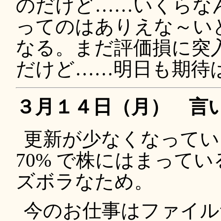
のだけど……いくらな
ってのはありえな～い
なる。まだ評価損に突
だけど……明日も期待
３月１４日（月） 言
更新が少なくなってい
70% で株にはまっている
ズボラなため。
今のお仕事はファイルサイ