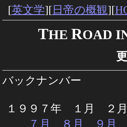
[
英文学
][
日帝の概観
][
H
T
R
HE
OAD I
バックナンバー
１９９７年 １月 ２
７月
８月
９月