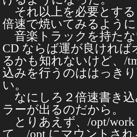
それ以上を必要とする 
倍速で焼いてみるように
音楽トラックを持たない 
CD ならば運が良けれ
るかも知れないけど、/t
込みを行うのははっきり
い。
なにしろ２倍速書き込みでも不
ラーが出るのだから。
とりあえず、/opt/wo
て、/opt にマウントさ