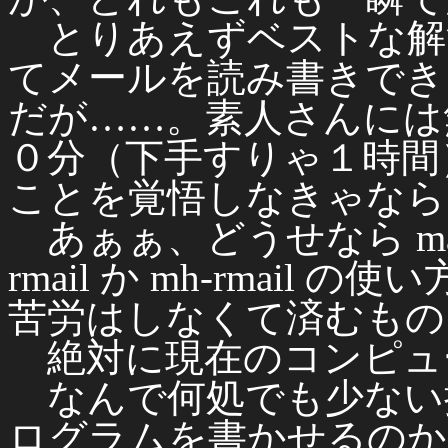
とりあえずベストな解決策は
てメールを読み書きでき
だが……。素人さんには
０分（下手すりゃ１時間
ことを覚悟しなきゃなら
あぁぁ、どうせなら ma
rmail か mh-rmai
苦労はしなくて済むもの
絶対に現在のコンピュ
なんで何処でも少ない
ログラムを書かせるのか