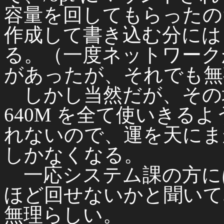
容量を回してもらったの
作成して書き込む分には
る。（一度ネットワークか
があったが、それでも無
しかし当然だが、その場合
640M を全て使いきる
れないので、運を天にま
しかなくなる。
一応システム課の方には /op
ほど回せないかと聞いて
無理らしい。