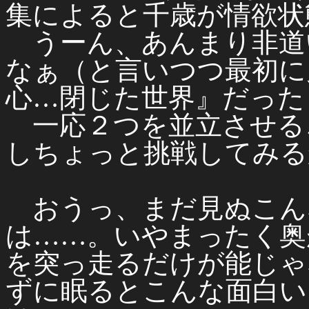
集によると千歳が情欲状
うーん、あんまり非道
なぁ（と言いつつ最初に
心…閉じた世界』だった
一応２つを並立させる
しちょっと挑戦してみる
おうっ、まだ見ぬこん
は……。いやまったく奥
を突っ走るだけが能じゃ
ずに眠るとこんな面白い