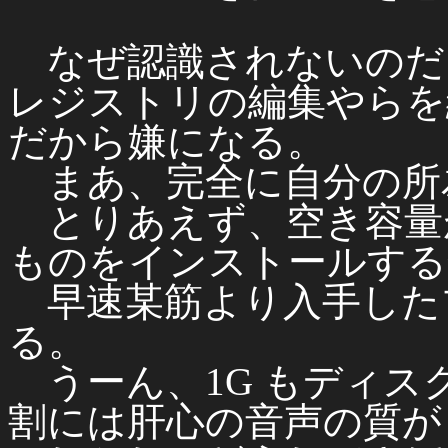
なぜ認識されないのだ
レジストリの編集やらを
だから嫌になる。
まあ、完全に自分の所
とりあえず、空き容量
ものをインストールする
早速某筋より入手した
る。
うーん、1G もディス
割には肝心の音声の質が