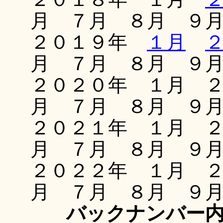
月 ７月 ８月 ９
２０１９年
１月
月 ７月 ８月 ９
２０２０年 １月 
月 ７月 ８月 ９
２０２１年 １月 
月 ７月 ８月 ９
２０２２年 １月 
月 ７月 ８月 ９
バックナンバー