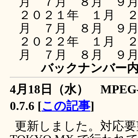
月 ７月 ８月 ９
２０２１年 １月 
月 ７月 ８月 ９
２０２２年 １月 
月 ７月 ８月 ９
バックナンバー
4月18日（水） MPEG-2 VI
0.7.6 [
この記事
]
更新しました。対応要