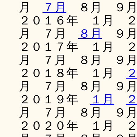
月
７月
８月 ９月
２０１６年 １月 
月 ７月
８月
９月
２０１７年 １月 
月 ７月 ８月 ９
２０１８年 １月
月 ７月 ８月 ９
２０１９年
１月
月 ７月 ８月 ９
２０２０年 １月 