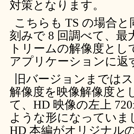
対策となります。
こちらも TS の場合と
刻みで 8 回調べて、
トリームの解像度として 
アプリケーションに返
旧バージョンまではスト
解像度を映像解像度と
て、HD 映像の左上 72
ような形になっていま
HD 本編がオリジナル