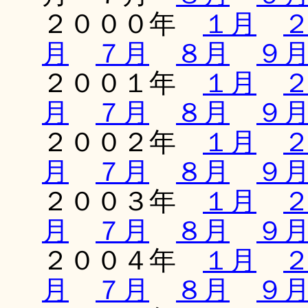
２０００年
１月
月
７月
８月
９
２００１年
１月
月
７月
８月
９
２００２年
１月
月
７月
８月
９
２００３年
１月
月
７月
８月
９
２００４年
１月
月
７月
８月
９