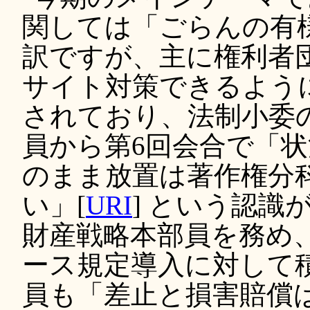
関しては「ごらんの有様
訳ですが、主に権利者
サイト対策できるよう
されており、法制小委の
員から第6回会合で「
のまま放置は著作権分
い」[
URI
] という認識
財産戦略本部員を務め
ース規定導入に対して積
員も「差止と損害賠償