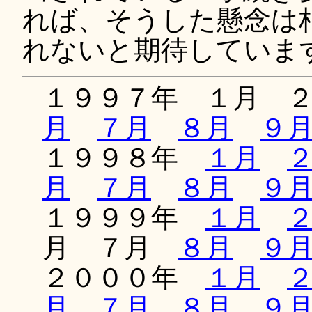
れば、そうした懸念は
れないと期待していま
１９９７年 １月 
月
７月
８月
９
１９９８年
１月
月
７月
８月
９
１９９９年
１月
月 ７月
８月
９
２０００年
１月
月
７月
８月
９