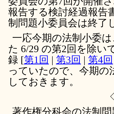
委員会の第7回が開催
報告する検討経過報告
制問題小委員会は終了
一応今期の法制小委は
た 6/29 の第2回を
録 [
第1回
|
第3回
|
第4回
っていたので、今期の
しておきます。
著作権分科会の法制問